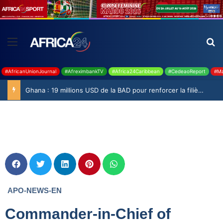
#AfricanUnionJournal
#AfreximbankTV
#Africa24Caribbean
#CedeaoReport
#Ma
Ghana : 19 millions USD de la BAD pour renforcer la filière rizicole
APO-NEWS-EN
Commander-in-Chief of