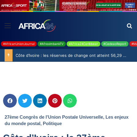
#AfricanUnionJournal
#AfreximbankTV
#Africa24Caribbean
#CedeaoReport
#Ma
Côte d’Ivoire : les réserves de change ont atteint 56,29 milliards USD en juillet
27ème Congrès de l'Union Postale Universelle
,
Les enjeux
du monde postal
,
Politique