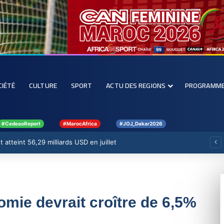
CIÉTÉ
CULTURE
SPORT
ACTU DES REGIONS
PROGRAMM
#CedeaoReport
#MarocAfrica
#JOJ_Dakar2026
 atteint 56,29 milliards USD en juillet
nomie devrait croître de 6,5%