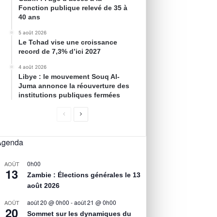
Fonction publique relevé de 35 à
40 ans
5 août 2026
Le Tchad vise une croissance
record de 7,3% d’ici 2027
4 août 2026
Libye : le mouvement Souq Al-
Juma annonce la réouverture des
institutions publiques fermées
Agenda
0h00
AOÛT
13
Zambie : Élections générales le 13
août 2026
août 20 @ 0h00
-
août 21 @ 0h00
AOÛT
20
Sommet sur les dynamiques du