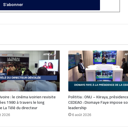
voire : le cinéma ivoirien revisite
Polititia : ONU – Kiiraya, présidenc
ées 1980 à travers le long
CEDEAO : Diomaye Faye impose so
 La Télé du directeur
leadership
t 2026
6 août 2026