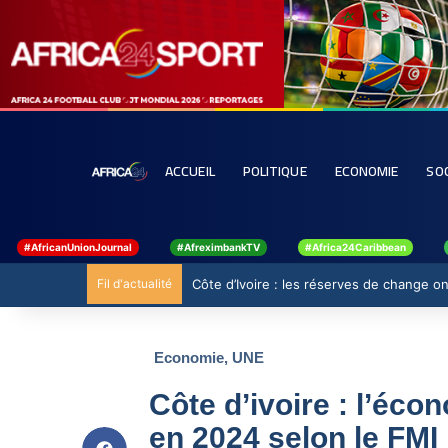
ACCUEIL
POLITIQUE
ECONOMIE
SO
#AfricanUnionJournal
#AfreximbankTV
#Africa24Caribbean
Fil d'actualité
Côte d’Ivoire : les réserves de change ont
Economie
,
UNE
Côte d’ivoire : l’éco
en 2024 selon le FMI