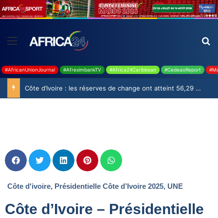
#AfricanUnionJournal
#AfreximbankTV
#Africa24Caribbean
#CedeaoReport
#Ma
Côte d’Ivoire : les réserves de change ont atteint 56,29 milliards USD en juillet
Côte d'ivoire
,
Présidentielle Côte d’Ivoire 2025
,
UNE
Côte d’Ivoire – Présidentielle