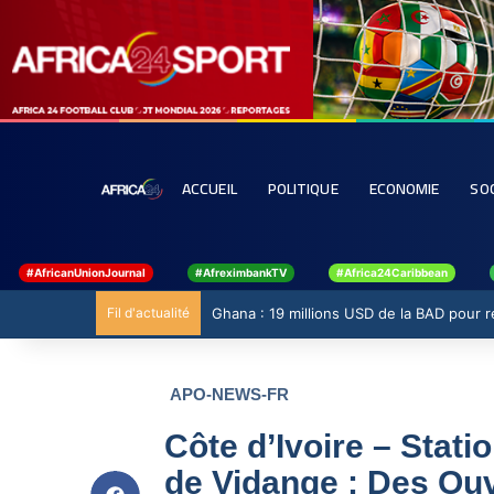
ACCUEIL
POLITIQUE
ECONOMIE
SO
#AfricanUnionJournal
#AfreximbankTV
#Africa24Caribbean
Fil d'actualité
Ghana : 19 millions USD de la BAD pour ren
APO-NEWS-FR
Côte d’Ivoire – Stat
de Vidange : Des Ouv