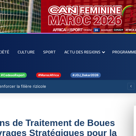
CIÉTÉ
CULTURE
SPORT
ACTU DES REGIONS
PROGRAMM
#CedeaoReport
#MarocAfrica
#JOJ_Dakar2026
forcer la filière rizicole
ions de Traitement de Boues
rages Stratégiques pour la