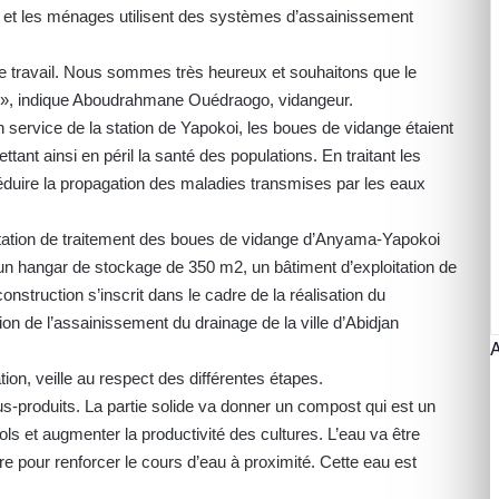
s et les ménages utilisent des systèmes d’assainissement
otre travail. Nous sommes très heureux et souhaitons que le
s », indique Aboudrahmane Ouédraogo, vidangeur.
 service de la station de Yapokoi, les boues de vidange étaient
ant ainsi en péril la santé des populations. En traitant les
réduire la propagation des maladies transmises par les eaux
station de traitement des boues de vidange d’Anyama-Yapokoi
n hangar de stockage de 350 m2, un bâtiment d’exploitation de
onstruction s’inscrit dans le cadre de la réalisation du
on de l’assainissement du drainage de la ville d’Abidjan
ation, veille au respect des différentes étapes.
us-produits. La partie solide va donner un compost qui est un
s sols et augmenter la productivité des cultures. L’eau va être
e pour renforcer le cours d’eau à proximité. Cette eau est