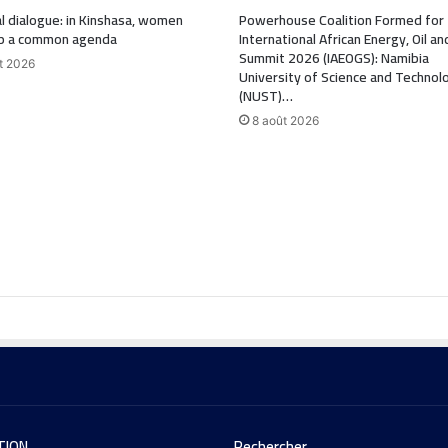
l dialogue: in Kinshasa, women
Powerhouse Coalition Formed for
p a common agenda
International African Energy, Oil a
Summit 2026 (IAEOGS): Namibia
t 2026
University of Science and Technol
(NUST)…
8 août 2026
TION
Rechercher