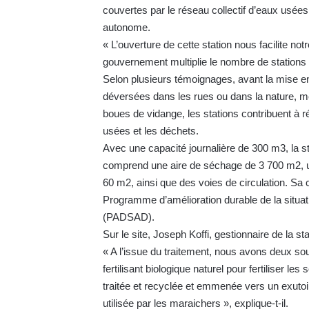
couvertes par le réseau collectif d’eaux usée
autonome.
« L’ouverture de cette station nous facilite n
gouvernement multiplie le nombre de station
Selon plusieurs témoignages, avant la mise en
déversées dans les rues ou dans la nature, mett
boues de vidange, les stations contribuent à 
usées et les déchets.
Avec une capacité journalière de 300 m3, la 
comprend une aire de séchage de 3 700 m2, u
60 m2, ainsi que des voies de circulation. Sa c
Programme d’amélioration durable de la situati
(PADSAD).
Sur le site, Joseph Koffi, gestionnaire de la st
« A l’issue du traitement, nous avons deux so
fertilisant biologique naturel pour fertiliser le
traitée et recyclée et emmenée vers un exutoir
utilisée par les maraichers », explique-t-il.