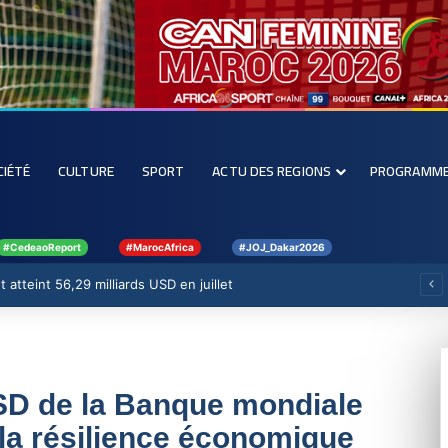
CIÉTÉ
CULTURE
SPORT
ACTU DES REGIONS
PROGRAMM
#CedeaoReport
#MarocAfrica
#JOJ_Dakar2026
 atteint 56,29 milliards USD en juillet
USD de la Banque mondiale
 la résilience économique