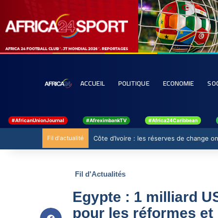
ACCUEIL
POLITIQUE
ECONOMIE
SO
#AfricanUnionJournal
#AfreximbankTV
#Africa24Caribbean
Fil d'actualité
Côte d’Ivoire : les réserves de change ont
Fil d'Actualités
Egypte : 1 milliard 
pour les réformes et