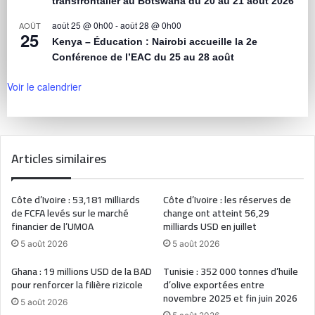
transfrontalier au Botswana du 20 au 21 août 2026
août 25 @ 0h00
-
août 28 @ 0h00
AOÛT
25
Kenya – Éducation : Nairobi accueille la 2e
Conférence de l’EAC du 25 au 28 août
Voir le calendrier
Articles similaires
Côte d’Ivoire : 53,181 milliards
Côte d’Ivoire : les réserves de
de FCFA levés sur le marché
change ont atteint 56,29
financier de l’UMOA
milliards USD en juillet
5 août 2026
5 août 2026
Ghana : 19 millions USD de la BAD
Tunisie : 352 000 tonnes d’huile
pour renforcer la filière rizicole
d’olive exportées entre
novembre 2025 et fin juin 2026
5 août 2026