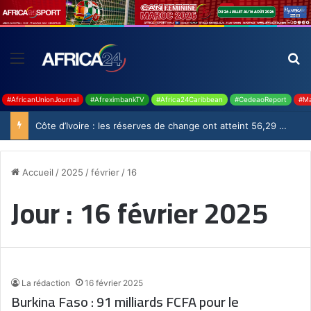
#AfricanUnionJournal
#AfreximbankTV
#Africa24Caribbean
#CedeaoReport
#Ma
Côte d’Ivoire : les réserves de change ont atteint 56,29 milliards USD en juillet
Accueil
/
2025
/
février
/
16
Jour :
16 février 2025
La rédaction
16 février 2025
Burkina Faso : 91 milliards FCFA pour le