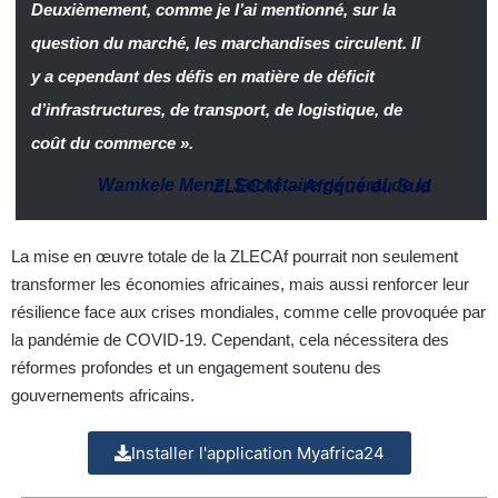
Deuxièmement, comme je l’ai mentionné, sur la
question du marché, les marchandises circulent. Il
y a cependant des défis en matière de déficit
d’infrastructures, de transport, de logistique, de
coût du commerce ».
Wamkele Mene
,
Secrétaire général de la ZLECAf
–
Afrique du Sud
La mise en œuvre totale de la ZLECAf pourrait non seulement
transformer les économies africaines, mais aussi renforcer leur
résilience face aux crises mondiales, comme celle provoquée par
la pandémie de COVID-19. Cependant, cela nécessitera des
réformes profondes et un engagement soutenu des
gouvernements africains.
Installer l'application Myafrica24