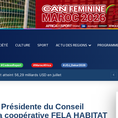
CIÉTÉ
CULTURE
SPORT
ACTU DES REGIONS
PROGRAMM
#CedeaoReport
#MarocAfrica
#JOJ_Dakar2026
 atteint 56,29 milliards USD en juillet
 Présidente du Conseil
 la coopérative FELA HABITAT