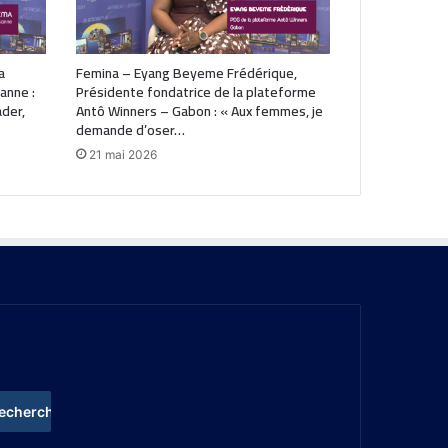
a
Femina – Eyang Beyeme Frédérique,
anne :
Présidente fondatrice de la plateforme
ader,
Antô Winners – Gabon : « Aux femmes, je
demande d’oser…
21 mai 2026