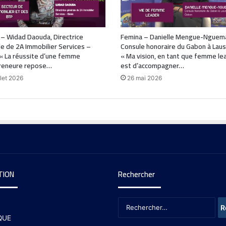
– Widad Daouda, Directrice
Femina – Danielle Mengue-Nguem
e de 2A Immobilier Services –
Consule honoraire du Gabon à Laus
 « La réussite d’une femme
« Ma vision, en tant que femme le
reneure repose…
est d’accompagner…
llet 2026
26 mai 2026
TION
Rechercher
QUE