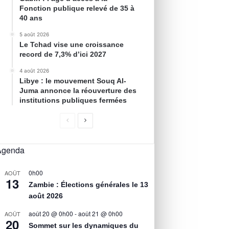
Fonction publique relevé de 35 à
40 ans
5 août 2026
Le Tchad vise une croissance
record de 7,3% d’ici 2027
4 août 2026
Libye : le mouvement Souq Al-
Juma annonce la réouverture des
institutions publiques fermées
Agenda
0h00
AOÛT
13
Zambie : Élections générales le 13
août 2026
août 20 @ 0h00
-
août 21 @ 0h00
AOÛT
20
Sommet sur les dynamiques du