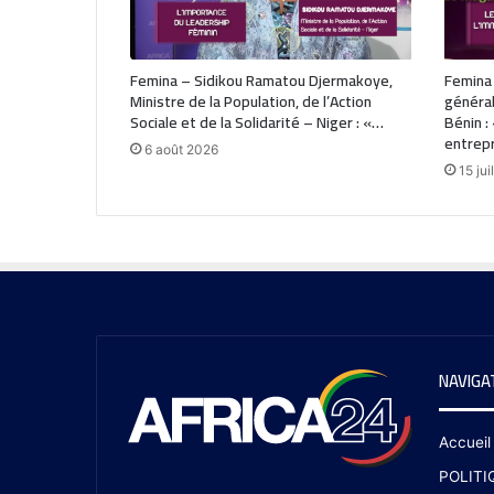
Femina – Sidikou Ramatou Djermakoye,
Femina 
Ministre de la Population, de l’Action
général
Sociale et de la Solidarité – Niger : «…
Bénin :
entrep
6 août 2026
15 jui
NAVIGA
Accueil
POLITI