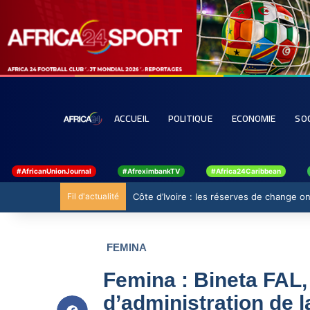
ACCUEIL
POLITIQUE
ECONOMIE
SO
#AfricanUnionJournal
#AfreximbankTV
#Africa24Caribbean
Fil d'actualité
Côte d’Ivoire : les réserves de change ont
FEMINA
Femina : Bineta FAL,
d’administration de