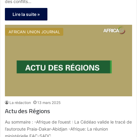
des conflits…
Lire la suite »
AFRICAN UNION JOURNAL
La rédaction
13 mars 2025
Actu des Régions
Au sommaire : -Afrique de l’ouest : La Cédéao valide le tracé de
l’autoroute Praia-Dakar-Abidjan -Afrique: La réunion
ministérielle EAC-SADC…