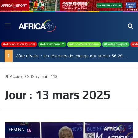
#AfricanUnionJournal
#AfreximbankTV
#Africa24Caribbean
#CedeaoReport
#Ma
Côte d’Ivoire : les réserves de change ont atteint 56,29 milliards USD en juillet
Accueil
/
2025
/
mars
/
13
Jour :
13 mars 2025
FEMINA