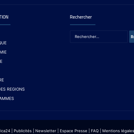
TION
Rechercher
QUE
MIE
E
RE
ES REGIONS
AMMES
rica24
|
Publicités
|
Newsletter
|
Espace Presse
| FAQ
| Mentions légale