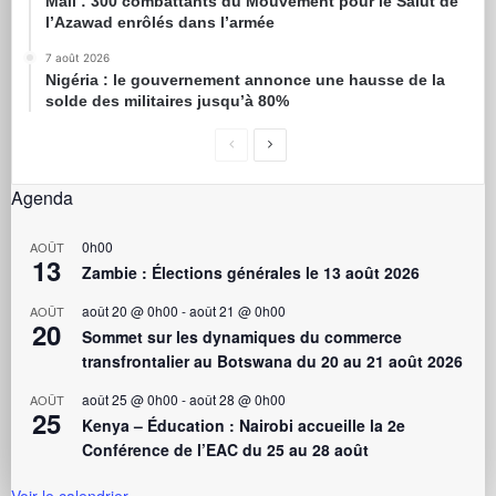
Mali : 300 combattants du Mouvement pour le Salut de
l’Azawad enrôlés dans l’armée
7 août 2026
Nigéria : le gouvernement annonce une hausse de la
solde des militaires jusqu’à 80%
Agenda
0h00
AOÛT
13
Zambie : Élections générales le 13 août 2026
août 20 @ 0h00
-
août 21 @ 0h00
AOÛT
20
Sommet sur les dynamiques du commerce
transfrontalier au Botswana du 20 au 21 août 2026
août 25 @ 0h00
-
août 28 @ 0h00
AOÛT
25
Kenya – Éducation : Nairobi accueille la 2e
Conférence de l’EAC du 25 au 28 août