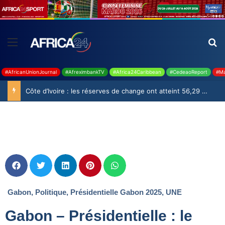
#AfricanUnionJournal
#AfreximbankTV
#Africa24Caribbean
#CedeaoReport
#Ma
Côte d’Ivoire : les réserves de change ont atteint 56,29 milliards USD en juillet
Gabon
,
Politique
,
Présidentielle Gabon 2025
,
UNE
Gabon – Présidentielle : le