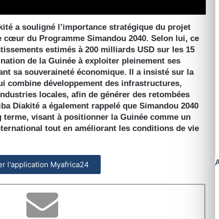
kité a souligné l’importance stratégique du projet
e cœur du Programme Simandou 2040. Selon lui, ce
stissements estimés à 200 milliards USD sur les 15
ination de la Guinée à exploiter pleinement ses
nt sa souveraineté économique. Il a insisté sur la
i combine développement des infrastructures,
ndustries locales, afin de générer des retombées
iba Diakité a également rappelé que Simandou 2040
g terme, visant à positionner la Guinée comme un
ternational tout en améliorant les conditions de vie
ler l'application Myafrica24