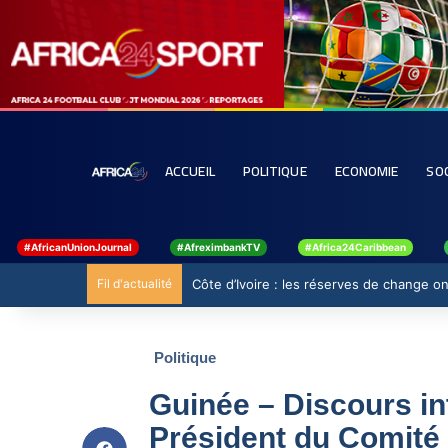
ACCUEIL
POLITIQUE
ECONOMIE
SO
#AfricanUnionJournal
#AfreximbankTV
#Africa24Caribbean
Fil d'actualité
Côte d’Ivoire : les réserves de change ont
Politique
Guinée – Discours int
Président du Comité