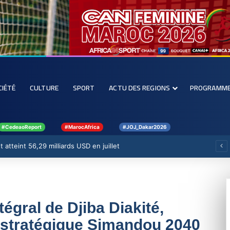
CIÉTÉ
CULTURE
SPORT
ACTU DES REGIONS
PROGRAMM
#CedeaoReport
#MarocAfrica
#JOJ_Dakar2026
 atteint 56,29 milliards USD en juillet
égral de Djiba Diakité,
 stratégique Simandou 2040