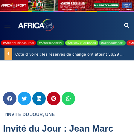
#AfricanUnionJournal
#AfreximbankTV
#Africa24Caribbean
#CedeaoReport
#Ma
Côte d’Ivoire : les réserves de change ont atteint 56,29 milliards USD en juillet
l'INVITE DU JOUR
,
UNE
Invité du Jour : Jean Marc