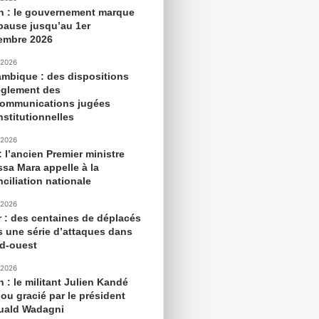
n : le gouvernement marque
pause jusqu’au 1er
embre 2026
 2026
mbique : des dispositions
èglement des
communications jugées
nstitutionnelles
 2026
: l’ancien Premier ministre
sa Mara appelle à la
ciliation nationale
 2026
r : des centaines de déplacés
s une série d’attaques dans
ud-ouest
 2026
 : le militant Julien Kandé
ou gracié par le président
ald Wadagni