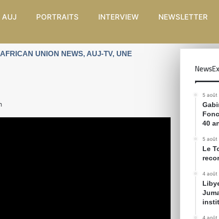
 AUJ
PORTRAITS
INTERVIEW
NEWSLETTER
AFRICAN UNION NEWS
,
AUJ-TV
,
UNE
NewsEx
5 août
m
Gabin
Fonc
40 a
5 août
Le T
reco
4 août
Liby
Juma
inst
4 août