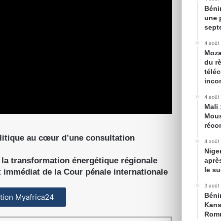
Béni
une 
sept
4 août
Moza
du r
télé
inco
4 août
Mali 
Mous
récon
politique au cœur d’une consultation
4 août
Nige
la transformation énergétique régionale
aprè
le s
t immédiat de la Cour pénale internationale
3 août
Bénin
cation Myafrica24
Kans
Romu