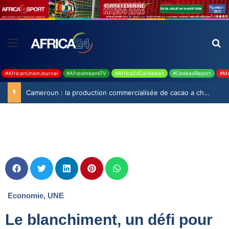
#AfricanUnionJournal
#AfreximbankTV
#Africa24Caribbean
#CedeaoReport
#Ma
Cameroun : la production commercialisée de cacao a chuté de 19,9% durant la saison 2025-2026
Economie
,
UNE
Le blanchiment, un défi pour