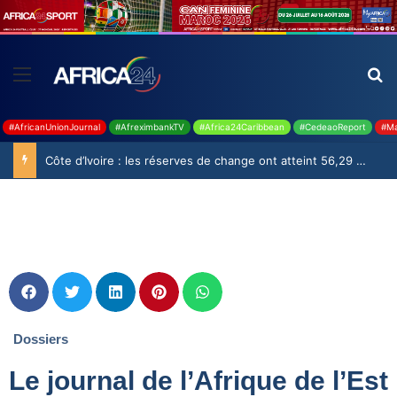
#AfricanUnionJournal
#AfreximbankTV
#Africa24Caribbean
#CedeaoReport
#Ma
Côte d’Ivoire : les réserves de change ont atteint 56,29 milliards USD en juillet
Dossiers
Le journal de l’Afrique de l’Est