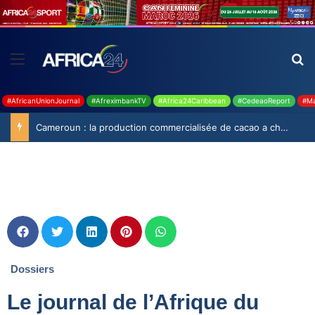
#AfricanUnionJournal
#AfreximbankTV
#Africa24Caribbean
#CedeaoReport
#Ma
Cameroun : la production commercialisée de cacao a chuté de 19,9% durant la saison 2025-2026
Dossiers
Le journal de l’Afrique du