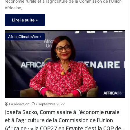
voulons laisser à ce beau continent qui a tout le
l’économie rurale et à l’agriculture de la Commission de l’Union
potentiel »
Africaine,…
Lire la suite »
AfricaClimateWeek
La rédaction
7 septembre 2022
Josefa Sacko, Commissaire à l’économie rurale
et à l’agriculture de la Commission de l’Union
Africaine : « la COP27 en Egypte c’est la COP de