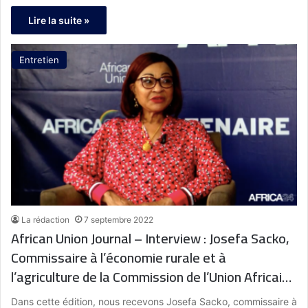
Lire la suite »
Entretien
La rédaction
7 septembre 2022
African Union Journal – Interview : Josefa Sacko,
Commissaire à l’économie rurale et à
l’agriculture de la Commission de l’Union Africaine
: « la COP27 en Egypte c’est la COP de l’Afrique,
Dans cette édition, nous recevons Josefa Sacko, commissaire à