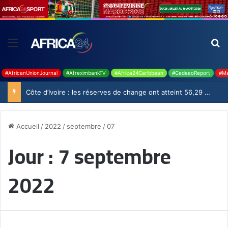
#AfricanUnionJournal
#AfreximbankTV
#Africa24Caribbean
#CedeaoReport
#Ma
Côte d’Ivoire : les réserves de change ont atteint 56,29 milliards USD en juillet
Accueil
/
2022
/
septembre
/
07
Jour :
7 septembre
2022