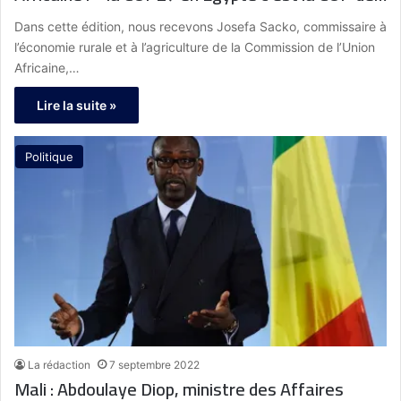
l’Afrique, c’est le moment de voir quel futur nous
Dans cette édition, nous recevons Josefa Sacko, commissaire à
voulons laisser à ce beau continent qui a tout le
l’économie rurale et à l’agriculture de la Commission de l’Union
potentiel »
Africaine,…
Lire la suite »
Politique
La rédaction
7 septembre 2022
Mali : Abdoulaye Diop, ministre des Affaires