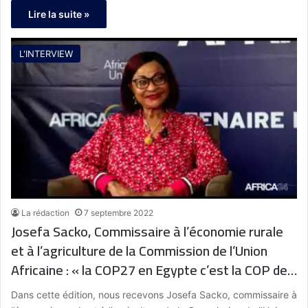
Lire la suite »
L'INTERVIEW
La rédaction
7 septembre 2022
Josefa Sacko, Commissaire à l’économie rurale
et à l’agriculture de la Commission de l’Union
Africaine : « la COP27 en Egypte c’est la COP de
l’Afrique, c’est le moment de voir quel futur nous
Dans cette édition, nous recevons Josefa Sacko, commissaire à