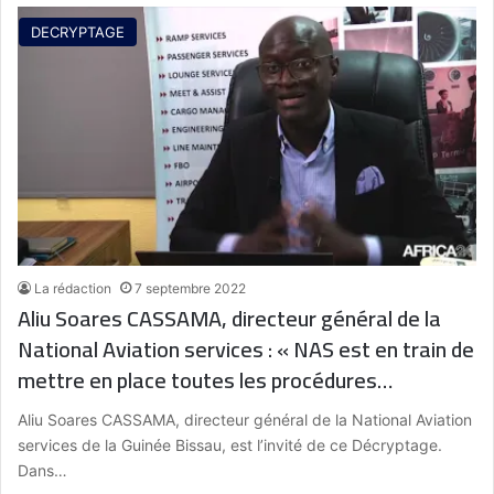
DECRYPTAGE
La rédaction
7 septembre 2022
Aliu Soares CASSAMA, directeur général de la
National Aviation services : « NAS est en train de
mettre en place toutes les procédures
nécessaires pour qu’on puisse avoir la
Aliu Soares CASSAMA, directeur général de la National Aviation
certification Isago »
services de la Guinée Bissau, est l’invité de ce Décryptage.
Dans…