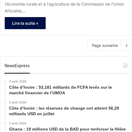
c’est le moment de voir quel futur nous voulons
l'économie rurale et à l'agriculture de la Commission de l'Union
laisser à ce beau continent qui a tout le
Africaine,…
potentiel »
Lire la suite »
Page suivante
NewsExpress
5 août 2026
Côte d’Ivoire : 53,181 milliards de FCFA levés sur le
marché financier de l’UMOA
5 août 2026
Côte d’Ivoire : les réserves de change ont atteint 56,29
milliards USD en juillet
5 août 2026
Ghana : 19 millions USD de la BAD pour renforcer la filière