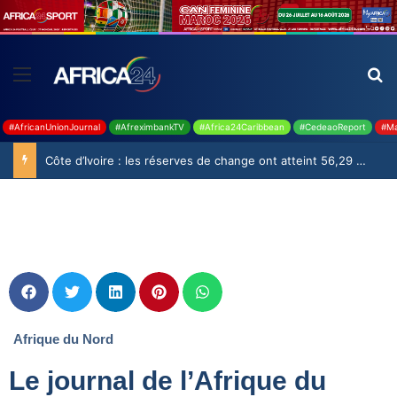
#AfricanUnionJournal
#AfreximbankTV
#Africa24Caribbean
#CedeaoReport
#Ma
Côte d’Ivoire : les réserves de change ont atteint 56,29 milliards USD en juillet
Afrique du Nord
Le journal de l’Afrique du