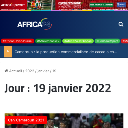
#AfricanUnionJournal
#AfreximbankTV
#Africa24Caribbean
#CedeaoReport
#Ma
Cameroun : la production commercialisée de cacao a chuté de 19,9% durant la saison 2025-2026
Accueil
/
2022
/
janvier
/
19
Jour :
19 janvier 2022
Can Cameroun 2021