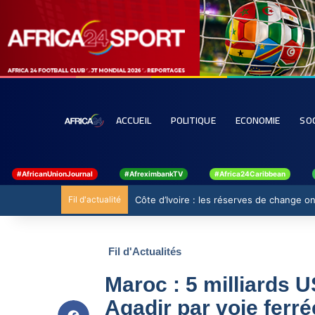
ACCUEIL
POLITIQUE
ECONOMIE
SO
#AfricanUnionJournal
#AfreximbankTV
#Africa24Caribbean
Fil d'actualité
Côte d’Ivoire : les réserves de change ont
Fil d'Actualités
Maroc : 5 milliards 
Agadir par voie ferré