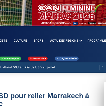
CIÉTÉ
CULTURE
SPORT
ACTU DES REGIONS
PROGRAMM
#CedeaoReport
#MarocAfrica
#JOJ_Dakar2026
 atteint 56,29 milliards USD en juillet
USD pour relier Marrakech à
e