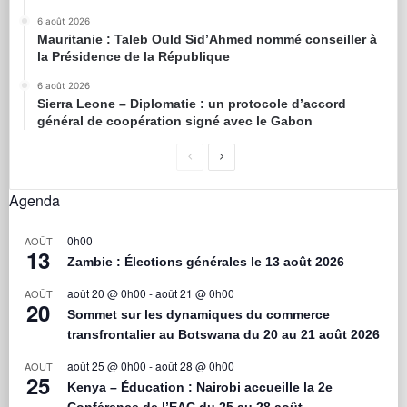
6 août 2026
Mauritanie : Taleb Ould Sid’Ahmed nommé conseiller à
la Présidence de la République
6 août 2026
Sierra Leone – Diplomatie : un protocole d’accord
général de coopération signé avec le Gabon
Agenda
0h00
AOÛT
13
Zambie : Élections générales le 13 août 2026
août 20 @ 0h00
-
août 21 @ 0h00
AOÛT
20
Sommet sur les dynamiques du commerce
transfrontalier au Botswana du 20 au 21 août 2026
août 25 @ 0h00
-
août 28 @ 0h00
AOÛT
25
Kenya – Éducation : Nairobi accueille la 2e
Conférence de l’EAC du 25 au 28 août