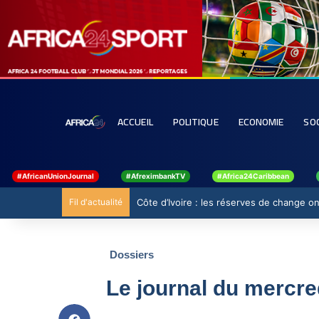
ACCUEIL
POLITIQUE
ECONOMIE
SO
#AfricanUnionJournal
#AfreximbankTV
#Africa24Caribbean
Fil d'actualité
Côte d’Ivoire : les réserves de change ont
Dossiers
Le journal du mercr