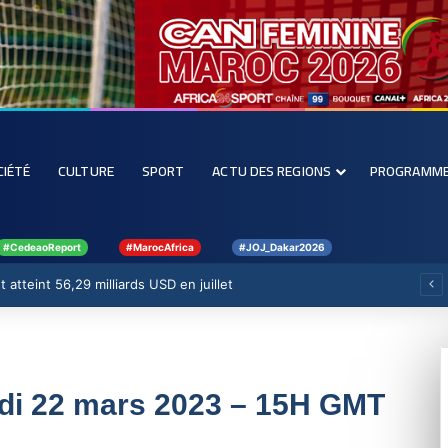
CIÉTÉ
CULTURE
SPORT
ACTU DES REGIONS
PROGRAMM
#CedeaoReport
#MarocAfrica
#JOJ_Dakar2026
 atteint 56,29 milliards USD en juillet
edi 22 mars 2023 – 15H GMT