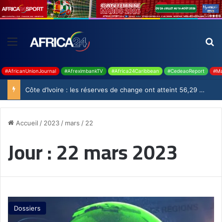
#AfricanUnionJournal
#AfreximbankTV
#Africa24Caribbean
#CedeaoReport
#Ma
Côte d’Ivoire : les réserves de change ont atteint 56,29 milliards USD en juillet
Accueil
/
2023
/
mars
/
22
Jour :
22 mars 2023
Dossiers