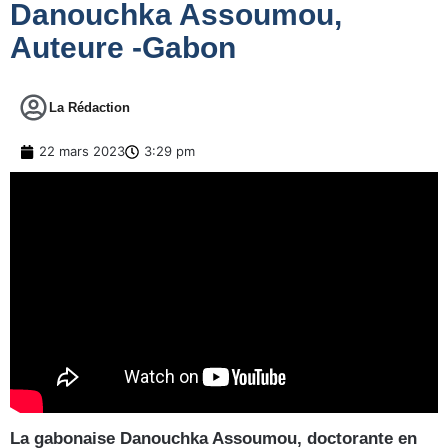
Danouchka Assoumou,
Auteure -Gabon
La Rédaction
22 mars 2023
3:29 pm
La gabonaise Danouchka Assoumou, doctorante en