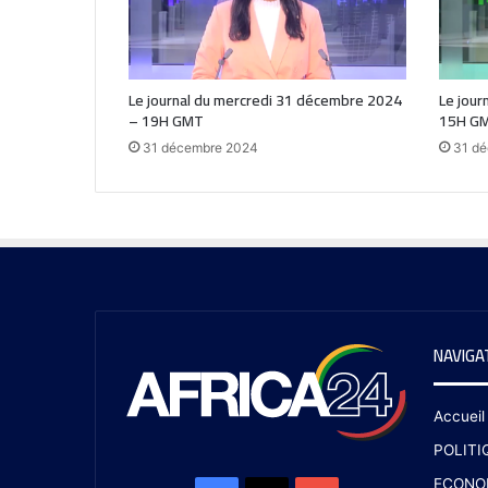
Le journal du mercredi 31 décembre 2024
Le jour
– 19H GMT
15H G
31 décembre 2024
31 d
NAVIGA
Accueil
POLITI
ECONO