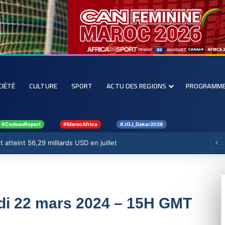
CIÉTÉ
CULTURE
SPORT
ACTU DES REGIONS
PROGRAMM
#CedeaoReport
#MarocAfrica
#JOJ_Dakar2026
 atteint 56,29 milliards USD en juillet
edi 22 mars 2024 – 15H GMT