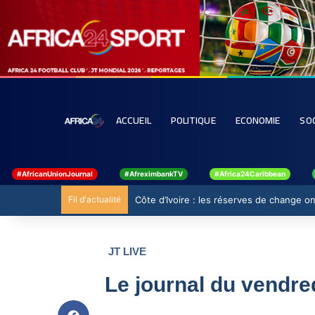
ACCUEIL
POLITIQUE
ECONOMIE
SO
#AfricanUnionJournal
#AfreximbankTV
#Africa24Caribbean
Fil d'actualité
Côte d’Ivoire : les réserves de change ont
JT LIVE
Le journal du vendr