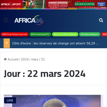
#AfricanUnionJournal
#AfreximbankTV
#Africa24Caribbean
#CedeaoReport
#Ma
Côte d’Ivoire : les réserves de change ont atteint 56,29 milliards USD en juillet
Accueil
/
2024
/
mars
/
22
Jour :
22 mars 2024
UNE