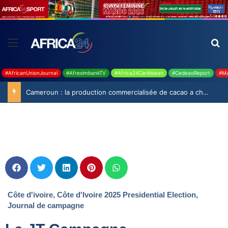
#AfricanUnionJournal
#AfreximbankTV
#Africa24Caribbean
#CedeaoReport
#Ma
Cameroun : la production commercialisée de cacao a chuté de 19,9% durant la saison 2025-2026
Côte d'ivoire
,
Côte d'Ivoire 2025 Presidential Election
,
Journal de campagne