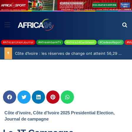
#AfricanUnionJournal
#AfreximbankTV
#Africa24Caribbean
#CedeaoReport
#Ma
Côte d’Ivoire : les réserves de change ont atteint 56,29 milliards USD en juillet
Côte d'ivoire
,
Côte d'Ivoire 2025 Presidential Election
,
Journal de campagne