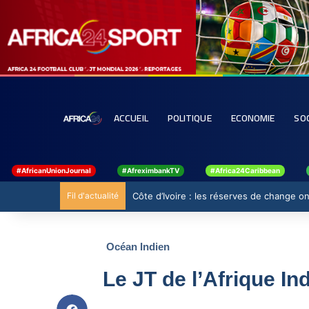
ACCUEIL
POLITIQUE
ECONOMIE
SO
#AfricanUnionJournal
#AfreximbankTV
#Africa24Caribbean
Fil d'actualité
Côte d’Ivoire : les réserves de change ont
Océan Indien
Le JT de l’Afrique In