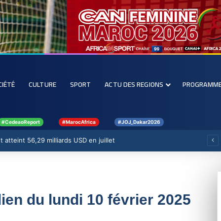
CIÉTÉ
CULTURE
SPORT
ACTU DES REGIONS
PROGRAMM
#CedeaoReport
#MarocAfrica
#JOJ_Dakar2026
 atteint 56,29 milliards USD en juillet
dien du lundi 10 février 2025