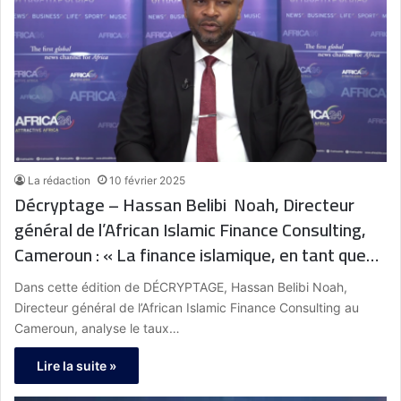
La rédaction
10 février 2025
Décryptage – Hassan Belibi Noah, Directeur
général de l’African Islamic Finance Consulting,
Cameroun : « La finance islamique, en tant que
forme alternative de financement, ouvrira
Dans cette édition de DÉCRYPTAGE, Hassan Belibi Noah,
l’accès au système bancaire à une population qui
Directeur général de l’African Islamic Finance Consulting au
en était jusqu’à présent exclue »
Cameroun, analyse le taux…
Lire la suite »