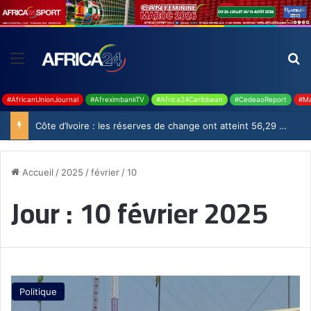
#AfricanUnionJournal
#AfreximbankTV
#Africa24Caribbean
#CedeaoReport
#Ma
Côte d’Ivoire : les réserves de change ont atteint 56,29 milliards USD en juillet
Accueil
/
2025
/
février
/
10
Jour :
10 février 2025
Politique