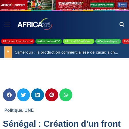
#AfricanUnionJournal
#AfreximbankTV
#Africa24Caribbean
#CedeaoReport
#Ma
Cameroun : la production commercialisée de cacao a chuté de 19,9% durant la saison 2025-2026
Politique
,
UNE
Sénégal : Création d’un front