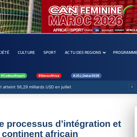
CIÉTÉ
CULTURE
SPORT
ACTU DES REGIONS
PROGRAMM
#CedeaoReport
#MarocAfrica
#JOJ_Dakar2026
 atteint 56,29 milliards USD en juillet
e processus d’intégration et
continent africain