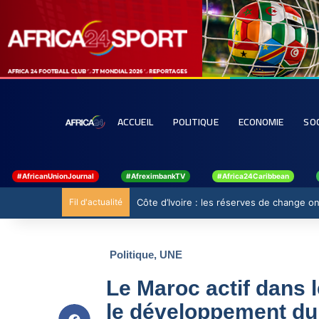
ACCUEIL
POLITIQUE
ECONOMIE
SO
#AfricanUnionJournal
#AfreximbankTV
#Africa24Caribbean
Fil d'actualité
Côte d’Ivoire : les réserves de change ont
Politique
,
UNE
Le Maroc actif dans l
le développement du 