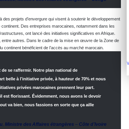
à des projets d’envergure qui visent à soutenir le développement
r le continent. Des entreprises marocaines, notamment dans les
frastructures, ont lancé des initiatives significatives en Afrique.
k, entre autres. Dans le cadre de la mise en œuvre de la Zone de
 du continent bénéficient de l’accès au marché marocain.
V
 de se raffermir. Notre plan national de
 belle à l’initiative privée, à hauteur de 70% et nous
tiatives privées marocaines prennent leur part.
l est florissant. Évidemment, nous avons le devoir
out va bien, nous fassions en sorte que ça aille
u
,
Ministre des Affaires étrangères
–
Côte d’Ivoire