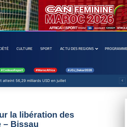
CIÉTÉ
CULTURE
SPORT
ACTU DES REGIONS
PROGRAMM
#CedeaoReport
#MarocAfrica
#JOJ_Dakar2026
 atteint 56,29 milliards USD en juillet
r la libération des
 – Bissau