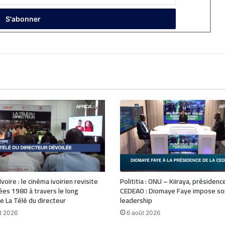
voire : le cinéma ivoirien revisite
Polititia : ONU – Kiiraya, présidenc
ées 1980 à travers le long
CEDEAO : Diomaye Faye impose so
 La Télé du directeur
leadership
t 2026
6 août 2026