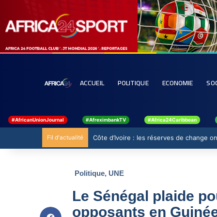
ACCUEIL
POLITIQUE
ECONOMIE
SO
#AfricanUnionJournal
#AfreximbankTV
#Africa24Caribbean
Fil d'actualité
Côte d’Ivoire : les réserves de change ont
Politique
,
UNE
Le Sénégal plaide pou
opposants en Guinée