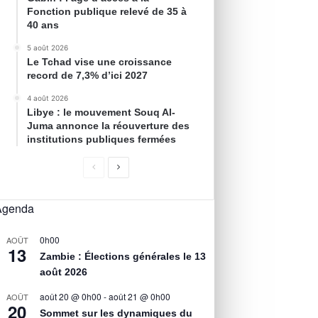
Fonction publique relevé de 35 à
40 ans
5 août 2026
Le Tchad vise une croissance
record de 7,3% d’ici 2027
4 août 2026
Libye : le mouvement Souq Al-
Juma annonce la réouverture des
institutions publiques fermées
Agenda
0h00
AOÛT
13
Zambie : Élections générales le 13
août 2026
août 20 @ 0h00
-
août 21 @ 0h00
AOÛT
20
Sommet sur les dynamiques du