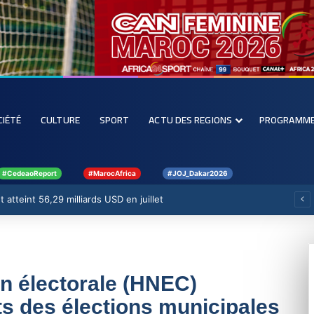
CIÉTÉ
CULTURE
SPORT
ACTU DES REGIONS
PROGRAMM
#CedeaoReport
#MarocAfrica
#JOJ_Dakar2026
 atteint 56,29 milliards USD en juillet
n électorale (HNEC)
ts des élections municipales