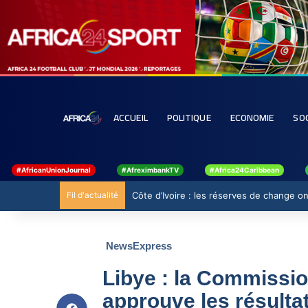
ACCUEIL
POLITIQUE
ECONOMIE
SO
#AfricanUnionJournal
#AfreximbankTV
#Africa24Caribbean
Fil d'actualité
Côte d’Ivoire : les réserves de change ont
NewsExpress
Libye : la Commissio
approuve les résulta