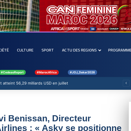
CIÉTÉ
CULTURE
SPORT
ACTU DES REGIONS
PROGRAMM
#CedeaoReport
#MarocAfrica
#JOJ_Dakar2026
 atteint 56,29 milliards USD en juillet
vi Benissan, Directeur
rlines : « Asky se positionne