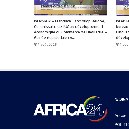
Interview – Francisca Tatchouop Belobe,
Intervi
Commissaire de l’UA au développement
bureau 
économique du Commerce de l’industrie –
L’indus
Guinée équatoriale : «…
dével
1 août 2026
1 aoû
NAVIGA
Accueil
POLITI