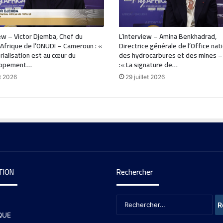
ew – Victor Djemba, Chef du
L’Interview – Amina Benkhadrad,
Afrique de l’ONUDI – Cameroun : «
Directrice générale de l’Office nat
trialisation est au cœur du
des hydrocarbures et des mines –
oppement…
:« La signature de…
t 2026
29 juillet 2026
TION
Rechercher
QUE