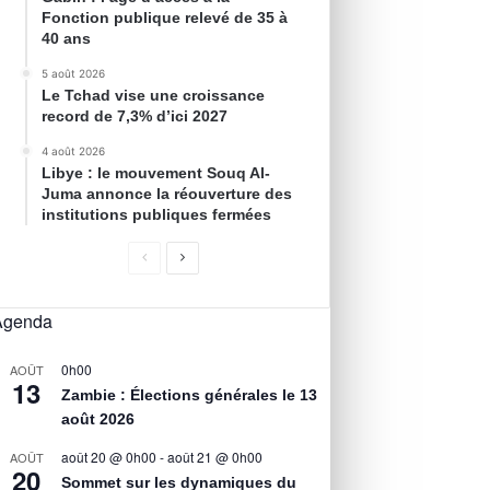
Fonction publique relevé de 35 à
40 ans
5 août 2026
Le Tchad vise une croissance
record de 7,3% d’ici 2027
4 août 2026
Libye : le mouvement Souq Al-
Juma annonce la réouverture des
institutions publiques fermées
Agenda
0h00
AOÛT
13
Zambie : Élections générales le 13
août 2026
août 20 @ 0h00
-
août 21 @ 0h00
AOÛT
20
Sommet sur les dynamiques du