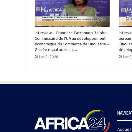
Interview – Francisca Tatchouop Belobe,
Intervi
Commissaire de l’UA au développement
bureau 
économique du Commerce de l’industrie –
L’indus
Guinée équatoriale : «…
dével
1 août 2026
1 aoû
NAVIGA
Accueil