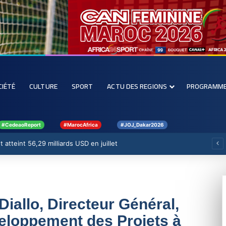
CIÉTÉ
CULTURE
SPORT
ACTU DES REGIONS
PROGRAMM
#CedeaoReport
#MarocAfrica
#JOJ_Dakar2026
 atteint 56,29 milliards USD en juillet
iallo, Directeur Général,
loppement des Projets à