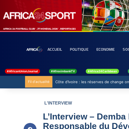
ACCUEIL
POLITIQUE
ECONOMIE
SO
#AfricanUnionJournal
#AfreximbankTV
#Africa24Caribbean
Fil d'actualité
Côte d’Ivoire : les réserves de change ont
L'INTERVIEW
L’Interview – Demba D
Responsable du Déve