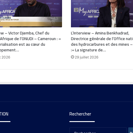
ew – Victor Djemba, Chef du
L’Interview – Amina Benkhadrad,
Afrique de l’ONUDI – Cameroun : «
Directrice générale de l’Office nat
trialisation est au cœur du
des hydrocarbures et des mines –
oppement…
:« La signature de…
t 2026
29 juillet 2026
TION
Rechercher