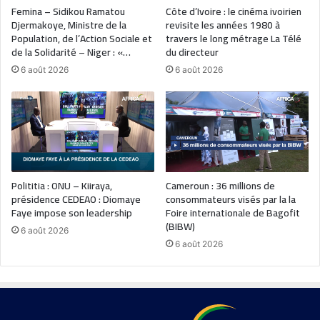
Femina – Sidikou Ramatou
Côte d’Ivoire : le cinéma ivoirien
Djermakoye, Ministre de la
revisite les années 1980 à
Population, de l’Action Sociale et
travers le long métrage La Télé
de la Solidarité – Niger : «…
du directeur
6 août 2026
6 août 2026
Polititia : ONU – Kiiraya,
Cameroun : 36 millions de
présidence CEDEAO : Diomaye
consommateurs visés par la la
Faye impose son leadership
Foire internationale de Bagofit
(BIBW)
6 août 2026
6 août 2026