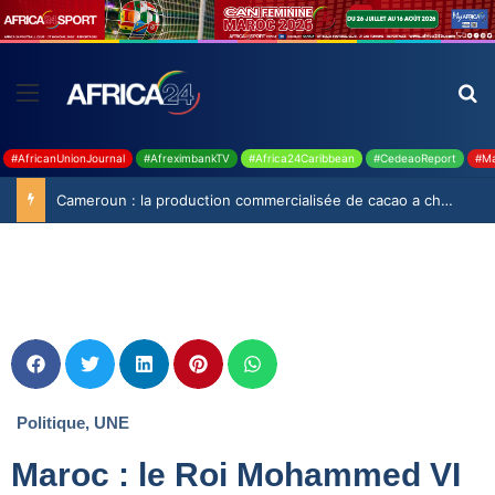
#AfricanUnionJournal
#AfreximbankTV
#Africa24Caribbean
#CedeaoReport
#Ma
Cameroun : la production commercialisée de cacao a chuté de 19,9% durant la saison 2025-2026
Politique
,
UNE
Maroc : le Roi Mohammed VI