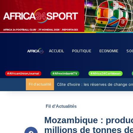
ACCUEIL
POLITIQUE
ECONOMIE
SO
#AfricanUnionJournal
#AfreximbankTV
#Africa24Caribbean
Fil d'actualité
Côte d’Ivoire : les réserves de change ont
Fil d'Actualités
Mozambique : produc
millions de tonnes d