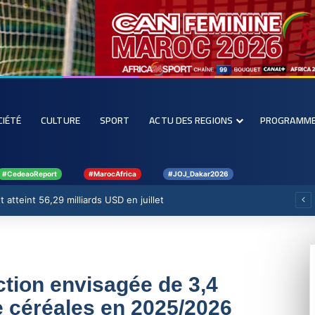
CIÉTÉ
CULTURE
SPORT
ACTU DES REGIONS
PROGRAMM
#CedeaoReport
#MarocAfrica
#JOJ_Dakar2026
 atteint 56,29 milliards USD en juillet
tion envisagée de 3,4
e céréales en 2025/2026