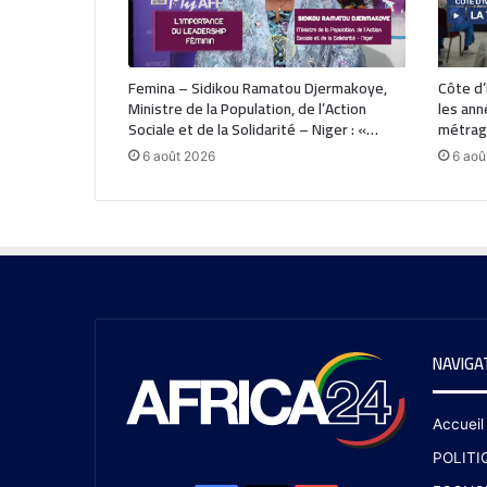
Femina – Sidikou Ramatou Djermakoye,
Côte d’I
Ministre de la Population, de l’Action
les ann
Sociale et de la Solidarité – Niger : «…
métrage
6 août 2026
6 aoû
NAVIGA
Accueil
POLITI