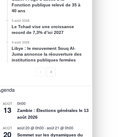
Fonction publique relevé de 35 à
40 ans
5 août 2026
Le Tchad vise une croissance
record de 7,3% d’ici 2027
4 août 2026
Libye : le mouvement Souq Al-
Juma annonce la réouverture des
institutions publiques fermées
Agenda
0h00
AOÛT
13
Zambie : Élections générales le 13
août 2026
août 20 @ 0h00
-
août 21 @ 0h00
AOÛT
20
Sommet sur les dynamiques du