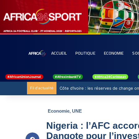
ACCUEIL
POLITIQUE
ECONOMIE
SO
#AfricanUnionJournal
#AfreximbankTV
#Africa24Caribbean
Fil d'actualité
Côte d’Ivoire : les réserves de change ont
Economie
,
UNE
Nigeria : l’AFC acco
Dangote pour l’inves