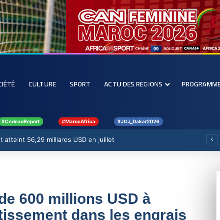
CIÉTÉ
CULTURE
SPORT
ACTU DES REGIONS
PROGRAMM
#CedeaoReport
#MarocAfrica
#JOJ_Dakar2026
 atteint 56,29 milliards USD en juillet
rde 600 millions USD à
tissement dans les engrais