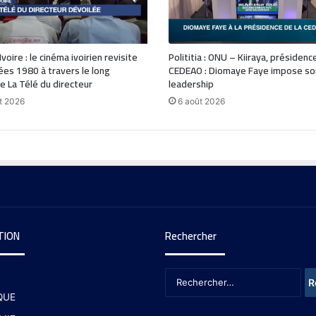
voire : le cinéma ivoirien revisite
Polititia : ONU – Kiiraya, présidenc
ées 1980 à travers le long
CEDEAO : Diomaye Faye impose so
 La Télé du directeur
leadership
t 2026
6 août 2026
TION
Rechercher
QUE