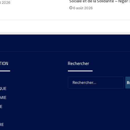
Sociale et de la Solidarité – Niger 
t 2026
6 août 2026
TION
Rechercher
QUE
MIE
E
RE