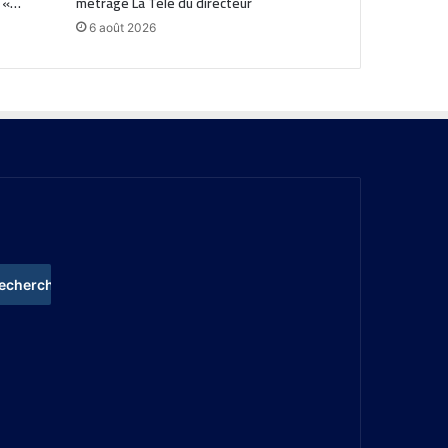
: «…
métrage La Télé du directeur
6 août 2026