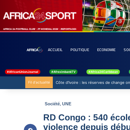
ACCUEIL
POLITIQUE
ECONOMIE
SO
#AfricanUnionJournal
#AfreximbankTV
#Africa24Caribbean
Fil d'actualité
Côte d’Ivoire : les réserves de change ont
Société
,
UNE
RD Congo : 540 école
violence depuis débu