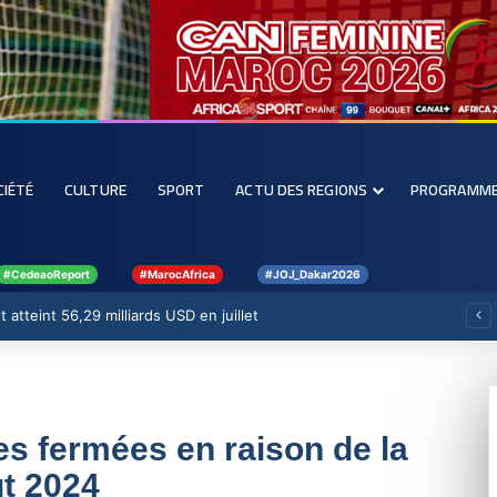
CIÉTÉ
CULTURE
SPORT
ACTU DES REGIONS
PROGRAMM
#CedeaoReport
#MarocAfrica
#JOJ_Dakar2026
 atteint 56,29 milliards USD en juillet
s fermées en raison de la
t 2024