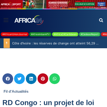
#AfricanUnionJournal
#AfreximbankTV
#Africa24Caribbean
#CedeaoReport
#Ma
Côte d’Ivoire : les réserves de change ont atteint 56,29 milliards USD en juillet
Fil d'Actualités
RD Congo : un projet de loi