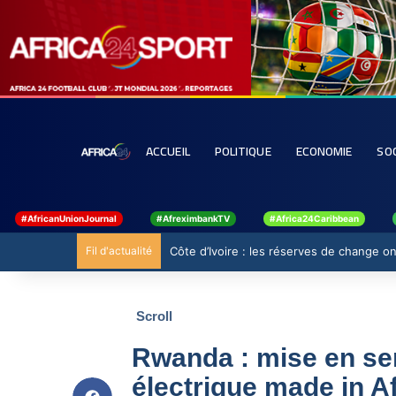
ACCUEIL
POLITIQUE
ECONOMIE
SO
#AfricanUnionJournal
#AfreximbankTV
#Africa24Caribbean
Fil d'actualité
Côte d’Ivoire : les réserves de change ont
Scroll
Rwanda : mise en ser
électrique made in Af