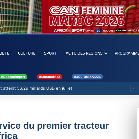
CIÉTÉ
CULTURE
SPORT
ACTU DES REGIONS
PROGRAMM
#CedeaoReport
#MarocAfrica
#JOJ_Dakar2026
 atteint 56,29 milliards USD en juillet
vice du premier tracteur
rica