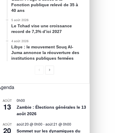
Fonction publique relevé de 35 à
40 ans
5 août 2026
Le Tchad vise une croissance
record de 7,3% d’ici 2027
4 août 2026
Libye : le mouvement Souq Al-
Juma annonce la réouverture des
institutions publiques fermées
Agenda
0h00
AOÛT
13
Zambie : Élections générales le 13
août 2026
août 20 @ 0h00
-
août 21 @ 0h00
AOÛT
20
Sommet sur les dynamiques du