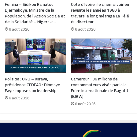
Femina – Sidikou Ramatou
Côte d’Ivoire : le cinéma ivoirien
Djermakoye, Ministre de la
revisite les années 1980 à
Population, de l’Action Sociale et
travers le long métrage La Télé
de la Solidarité – Niger : «…
du directeur
6 août 2026
6 août 2026
Polititia : ONU – Kiiraya,
Cameroun : 36 millions de
présidence CEDEAO : Diomaye
consommateurs visés par la la
Faye impose son leadership
Foire internationale de Bagofit
(BIBW)
6 août 2026
6 août 2026