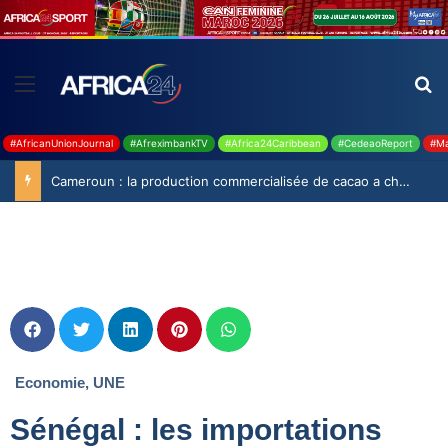
#AfricanUnionJournal
#AfreximbankTV
#Africa24Caribbean
#CedeaoReport
#Ma
Cameroun : la production commercialisée de cacao a chuté de 19,9% durant la saison 2025-2026
Economie
,
UNE
Sénégal : les importations