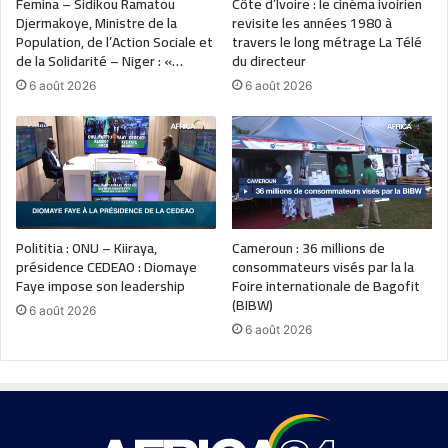
Femina – Sidikou Ramatou
Côte d’Ivoire : le cinéma ivoirien
Djermakoye, Ministre de la
revisite les années 1980 à
Population, de l’Action Sociale et
travers le long métrage La Télé
de la Solidarité – Niger : «…
du directeur
6 août 2026
6 août 2026
Polititia : ONU – Kiiraya,
Cameroun : 36 millions de
présidence CEDEAO : Diomaye
consommateurs visés par la la
Faye impose son leadership
Foire internationale de Bagofit
(BIBW)
6 août 2026
6 août 2026